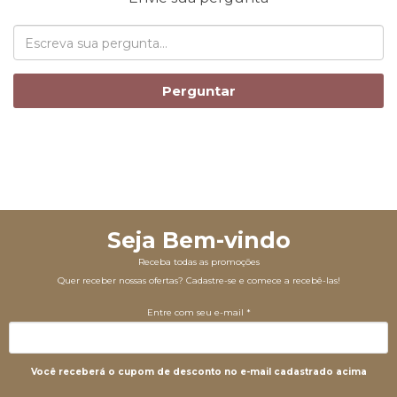
Perguntar
Seja Bem-vindo
Receba todas as promoções
Quer receber nossas ofertas? Cadastre-se e comece a recebê-las!
Entre com seu e-mail *
Você receberá o cupom de desconto no e-mail cadastrado acima