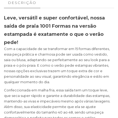
DESCRIÇÃO
Leve, versátil e super confortável, nossa
saída de praia 1001 Formas na versão
estampada é exatamente o que o verão
pede!
Com a capacidade de se transformar em 15 formas diferentes,
essa peça prática e charmosa pode ser usada como vestido,
saia ou blusa, adaptando-se perfeitamente ao seu look para a
praia e o pós-praia. E como o verão pede estampas vibrantes,
nossas opções exclusivas trazem um toque extra de cor e
personalidade ao seu visual, garantindo elegância e estilo em
qualquer momento do dia.
Confeccionada em malha fria, essa saída tem um toque leve,
que seca super rápido e garante a durabilidade das estampas,
mantendo-as vivas e impecáveis mesmo após várias lavagens.
Além disso, sua elasticidade permite que ela se ajuste
confortavelmente do tamanho 40 ao 48, sendo uma peça
democrática e perfeita para todos os corpos e estilos.