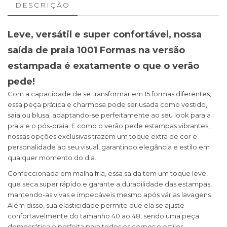
DESCRIÇÃO
Leve, versátil e super confortável, nossa
saída de praia 1001 Formas na versão
estampada é exatamente o que o verão
pede!
Com a capacidade de se transformar em 15 formas diferentes,
essa peça prática e charmosa pode ser usada como vestido,
saia ou blusa, adaptando-se perfeitamente ao seu look para a
praia e o pós-praia. E como o verão pede estampas vibrantes,
nossas opções exclusivas trazem um toque extra de cor e
personalidade ao seu visual, garantindo elegância e estilo em
qualquer momento do dia.
Confeccionada em malha fria, essa saída tem um toque leve,
que seca super rápido e garante a durabilidade das estampas,
mantendo-as vivas e impecáveis mesmo após várias lavagens.
Além disso, sua elasticidade permite que ela se ajuste
confortavelmente do tamanho 40 ao 48, sendo uma peça
democrática e perfeita para todos os corpos e estilos.