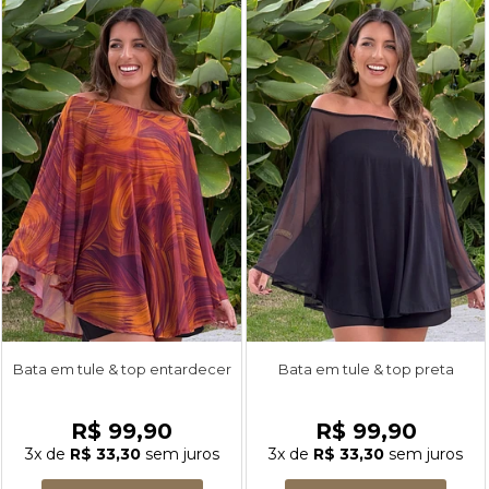
Bata em tule & top entardecer
Bata em tule & top preta
R$ 99,90
R$ 99,90
3x
de
R$ 33,30
sem juros
3x
de
R$ 33,30
sem juros