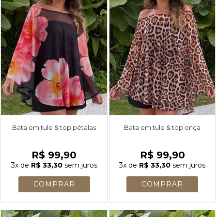
Bata em tule & top pétalas
Bata em tule & top onça
R$ 99,90
R$ 99,90
3x
de
R$ 33,30
sem juros
3x
de
R$ 33,30
sem juros