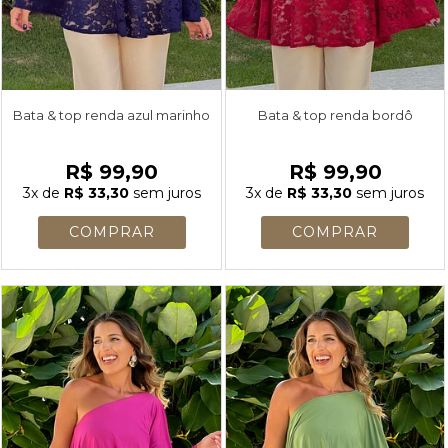
Bata & top renda azul marinho
Bata & top renda bordô
R$ 99,90
R$ 99,90
3x
de
R$ 33,30
sem juros
3x
de
R$ 33,30
sem juros