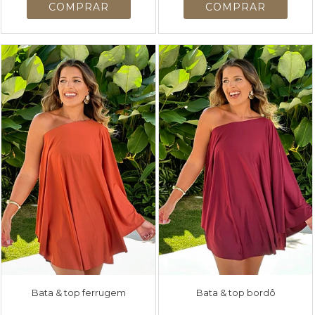
Bata & top ferrugem
Bata & top bordô