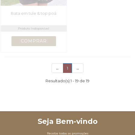
Bata em tule & top poá
Produto Indisponível
(current)
←
1
→
Resultado(s):
1
-
19
de
19
Seja Bem-vindo
Receba todas as promoções