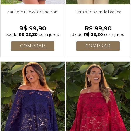
Bata em tule & top marrom
Bata & top renda branca
R$ 99,90
R$ 99,90
3x
de
R$ 33,30
sem juros
3x
de
R$ 33,30
sem juros