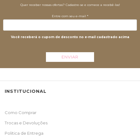
Quer receber nossas ofertas? Cadastre-se e comece a recebê-las!
Entre com seu e-mail *
Você receberá o cupom de desconto no e-mail cadastrado acima
ENVIAR
INSTITUCIONAL
Como Comprar
Trocas e Devoluções
Politica de Entrega