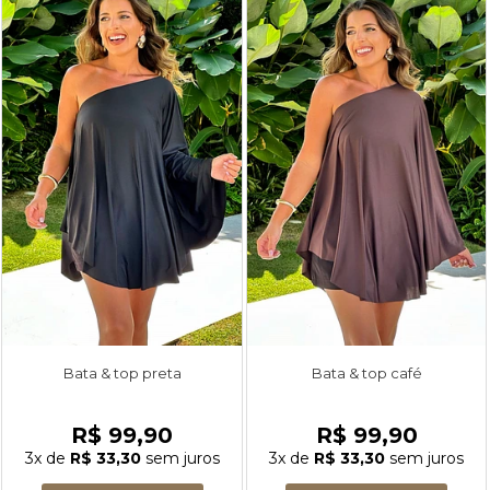
Bata & top preta
Bata & top café
R$ 99,90
R$ 99,90
3x
de
R$ 33,30
sem juros
3x
de
R$ 33,30
sem juros