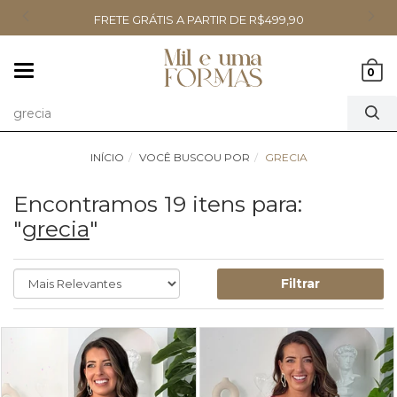
FRETE GRÁTIS A PARTIR DE R$499,90
Mudar
0
navegação
INÍCIO
VOCÊ BUSCOU POR
GRECIA
Encontramos 19 itens para:
"
grecia
"
Filtrar