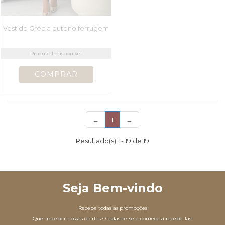
Vestido Grécia outono ferrugem
Produto Indisponível
(current)
←
1
→
Resultado(s):
1
-
19
de
19
Seja Bem-vindo
Receba todas as promoções
Quer receber nossas ofertas? Cadastre-se e comece a recebê-las!