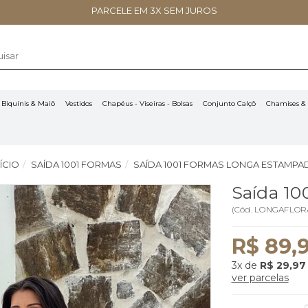
PARCELE EM 3X SEM JUROS
Biquínis & Maiô
Vestidos
Chapéus - Viseiras - Bolsas
Conjunto Calçô
Chamises & 
NÍCIO
SAÍDA 1001 FORMAS
SAÍDA 1001 FORMAS LONGA ESTAMPA
Saída 100
(
Cód.
LONGAFLOR
R$ 89,
3x
de
R$ 29,97
ver parcelas