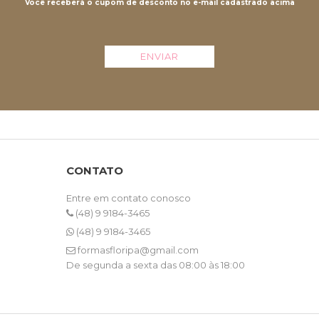
Você receberá o cupom de desconto no e-mail cadastrado acima
ENVIAR
CONTATO
Entre em contato conosco
(48) 9 9184-3465
(48) 9 9184-3465
formasfloripa@gmail.com
De segunda a sexta das 08:00 às 18:00