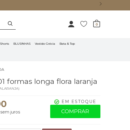
0
Shorts
BLUSINHAS
Vestido Grécia
Bata & Top
DA
1 formas longa flora laranja
ALARANJA
)
90
EM ESTOQUE
COMPRAR
sem juros