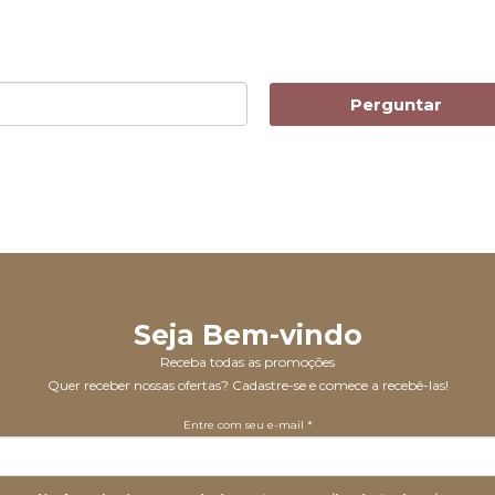
Perguntar
Seja Bem-vindo
Receba todas as promoções
Quer receber nossas ofertas? Cadastre-se e comece a recebê-las!
Entre com seu e-mail *