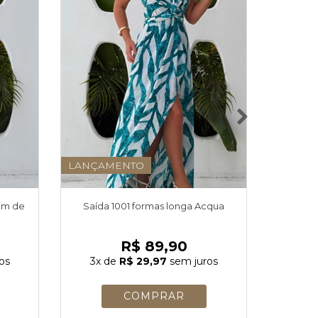
LANÇAMENTO
dim de
Saída 1001 formas longa Acqua
Saída 
R$ 89,90
os
3x
de
R$ 29,97
sem juros
3x
d