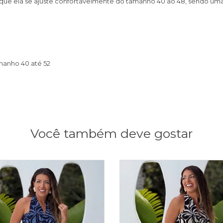
te que ela se ajuste confortavelmente do tamanho 40 ao 48, sendo um
anho 40 até 52
Você também deve gostar