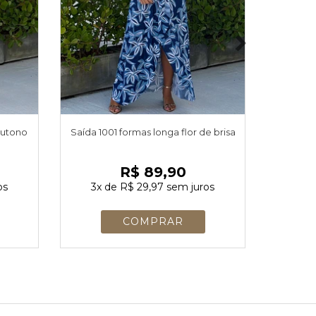
outono
Saída 1001 formas longa flor de brisa
Saída 1
R$ 89,90
os
3x
de
R$ 29,97
sem juros
3x