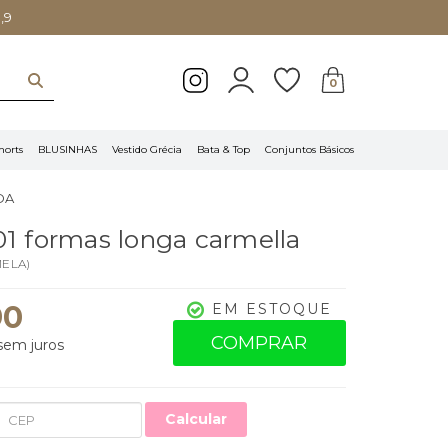
,9
0
horts
BLUSINHAS
Vestido Grécia
Bata & Top
Conjuntos Básicos
DA
01 formas longa carmella
ELA
)
90
EM ESTOQUE
COMPRAR
em juros
Calcular