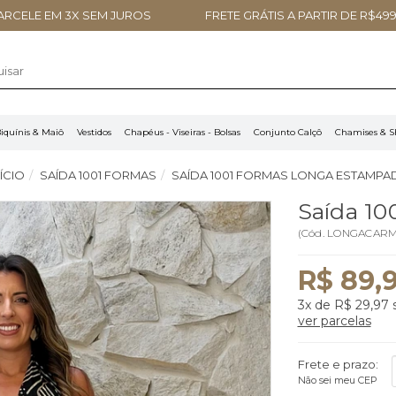
ARCELE EM 3X SEM JUROS
FRETE GRÁTIS A PARTIR DE R$499
iquínis & Maiô
Vestidos
Chapéus - Viseiras - Bolsas
Conjunto Calçô
Chamises & S
NÍCIO
SAÍDA 1001 FORMAS
SAÍDA 1001 FORMAS LONGA ESTAMPA
Saída 10
(
Cód.
LONGACARM
R$ 89,
3x
de
R$ 29,97
s
ver parcelas
Frete e prazo:
Não sei meu CEP