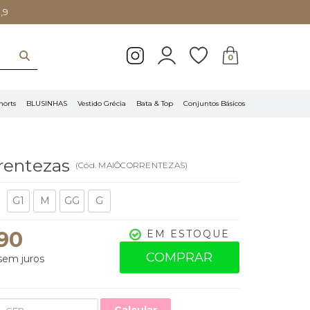
,9
0
horts
BLUSINHAS
Vestido Grécia
Bata & Top
Conjuntos Básicos
rentezas
(
Cód.
MAIÔCORRENTEZAS
)
G1
M
GG
G
,90
EM ESTOQUE
COMPRAR
em juros