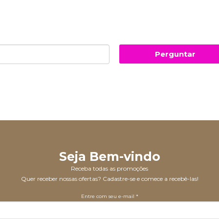
Perguntar
Seja Bem-vindo
Receba todas as promoções
Quer receber nossas ofertas? Cadastre-se e comece a recebê-las!
Entre com seu e-mail *