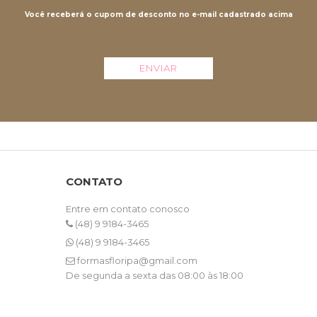
Você receberá o cupom de desconto no e-mail cadastrado acima
ENVIAR
CONTATO
Entre em contato conosco
(48) 9 9184-3465
(48) 9 9184-3465
formasfloripa@gmail.com
De segunda a sexta das 08:00 às 18:00