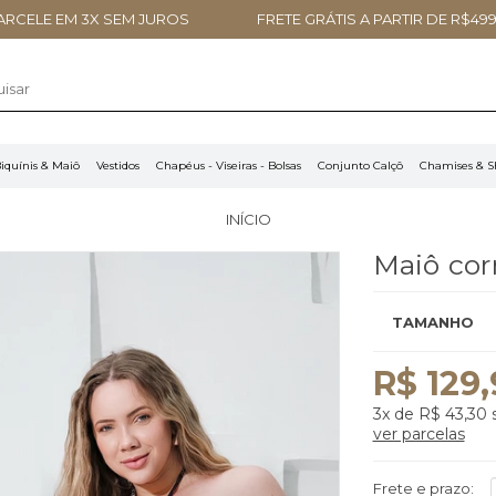
ARCELE EM 3X SEM JUROS
FRETE GRÁTIS A PARTIR DE R$499
iquínis & Maiô
Vestidos
Chapéus - Viseiras - Bolsas
Conjunto Calçô
Chamises & S
INÍCIO
Maiô cor
TAMANHO
R$ 129
3x
de
R$ 43,30
s
ver parcelas
Frete e prazo: