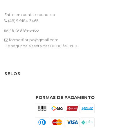
Entre em contato conosco
(48) 9 9184-3465
(48) 9 9184-3465
formasfloripa@gmail.com
De segunda a sexta das 08:00 às 18:00
SELOS
FORMAS DE PAGAMENTO