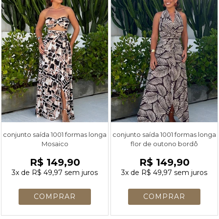
conjunto saída 1001 formas longa
conjunto saída 1001 formas longa
Mosaico
flor de outono bordô
R$ 149,90
R$ 149,90
3x
de
R$ 49,97
sem juros
3x
de
R$ 49,97
sem juros