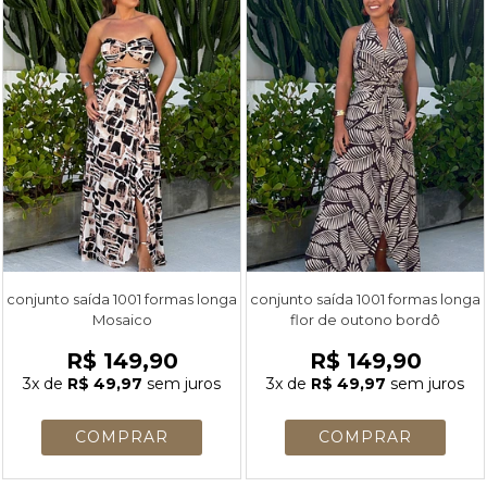
conjunto saída 1001 formas longa
conjunto saída 1001 formas longa
Mosaico
flor de outono bordô
R$ 149,90
R$ 149,90
3x
de
R$ 49,97
sem juros
3x
de
R$ 49,97
sem juros