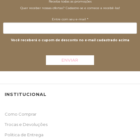
Receba todas as promoções
Quer receber nossas ofertas? Cadastre-se e comece a recebê-las!
Entre com seu e-mail *
Você receberá o cupom de desconto no e-mail cadastrado acima
ENVIAR
INSTITUCIONAL
Como Comprar
Trocas e Devoluções
Politica de Entrega