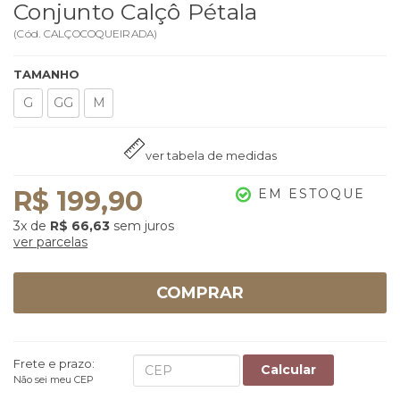
Conjunto Calçô Pétala
(
Cód.
CALÇOCOQUEIRADA
)
TAMANHO
G
GG
M
ver tabela de medidas
R$ 199,90
EM ESTOQUE
3x
de
R$ 66,63
sem juros
ver parcelas
COMPRAR
Frete e prazo:
Calcular
Não sei meu CEP