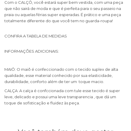
Com o CALÇÔ, você estará super bem vestida, com uma peça
que não sairá de moda e que é perfeita para o seu passeio na
praia ou aquelas férias super esperadas. É prático e uma peça
totalmente diferente do que você tem no guarda-roupa!
CONFIRA A TABELA DE MEDIDAS
INFORMAÇÕES ADICIONAIS:
MAIÔ: O maiô é confeccionado com o tecido suplex de alta
qualidade, esse material conhecido por sua elasticidade,
durabilidade, conforto além de ter um toque macio.
CALÇA: A calça é confccionada com tule esse tecido é super
leve, delicado e possui uma leve transparencia , que dá um
toque de sofisticação e fluidez às peça.