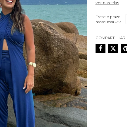
ver parcelas
Frete e prazo:
Não sei meu CEP
COMPARTILHAR