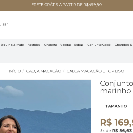
FRETE GRÁTIS A PARTIR DE R$499,90
Biquínis & Maiô
Vestidos
Chapéus - Viseiras - Bolsas
Conjunto Calçô
Chamises & 
INÍCIO
CALÇA MACACÃO
CALÇA MACACÃO E TOP LISO
Conjunto
marinh
TAMANHO
R$ 169
3x
de
R$ 56,63