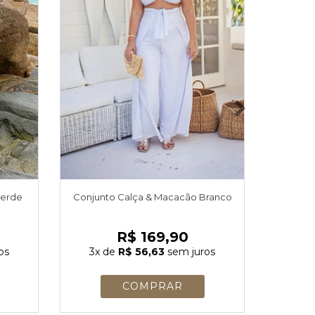
verde
Conjunto Calça & Macacão Branco
Conjun
R$ 169,90
os
3x
de
R$ 56,63
sem juros
3x
d