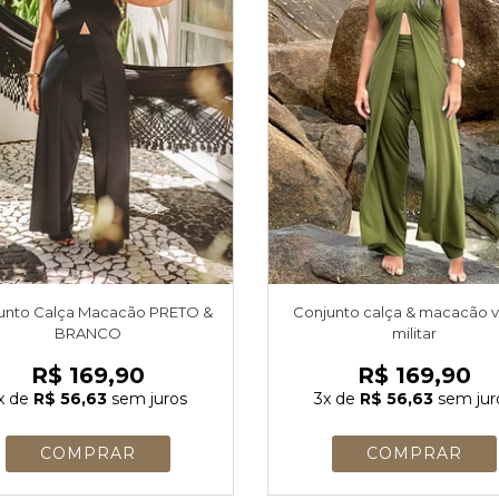
unto Calça Macacão PRETO &
Conjunto calça & macacão 
BRANCO
militar
R$ 169,90
R$ 169,90
x
de
R$ 56,63
sem juros
3x
de
R$ 56,63
sem jur