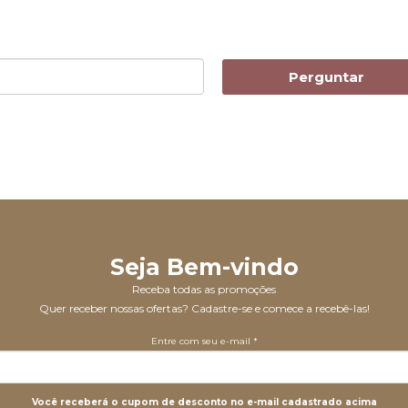
Perguntar
Seja Bem-vindo
Receba todas as promoções
Quer receber nossas ofertas? Cadastre-se e comece a recebê-las!
Entre com seu e-mail *
Você receberá o cupom de desconto no e-mail cadastrado acima