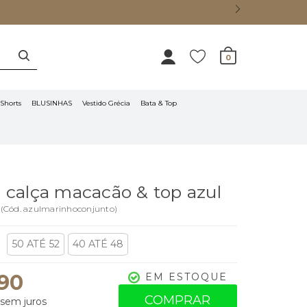
0
Shorts
BLUSINHAS
Vestido Grécia
Bata & Top
 calça macacão & top azul
o
(
Cód.
azulmarinhoconjunto
)
50 ATÉ 52
40 ATÉ 48
,90
EM ESTOQUE
COMPRAR
sem juros