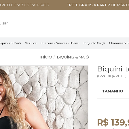
ARCELE EM 3X SEM JUROS
FRETE GRÁTIS A PARTIR DE R$499
iquínis & Maiô
Vestidos
Chapéus - Viseiras - Bolsas
Conjunto Calçô
Chamises & S
INÍCIO
BIQUÍNIS & MAIÔ
Biquíni 
(
Cód.
BIQPRETO
)
TAMANHO
R$ 139