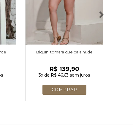
erde
Biquíni tomara que caia nude
Biquí
R$ 139,90
os
3x
de
R$ 46,63
sem juros
3x