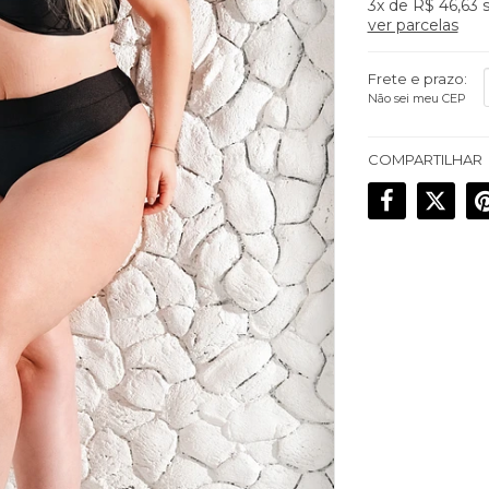
3x
de
R$ 46,63
s
ver parcelas
Frete e prazo:
Não sei meu CEP
COMPARTILHAR