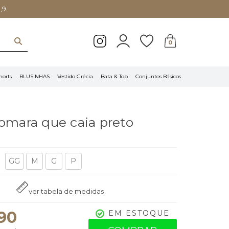
,9
0
horts
BLUSINHAS
Vestido Grécia
Bata & Top
Conjuntos Básicos
tomara que caia preto
GG
M
G
P
ver tabela de medidas
,90
EM ESTOQUE